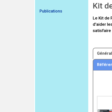
Kit d
Publications
Le Kit de
d'aider le
satisfaire
Généra
Référe