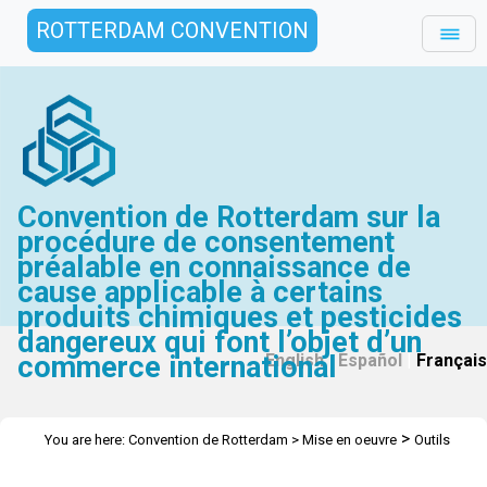
ROTTERDAM CONVENTION
Convention de Rotterdam sur la
procédure de consentement
préalable en connaissance de
cause applicable à certains
produits chimiques et pesticides
dangereux qui font l’objet d’un
commerce international
English
|
Español
|
Français
>
You are here:
Convention de Rotterdam
>
Mise en oeuvre
Outils
>
d'apprentissage en ligne
I.T.O.R.C.