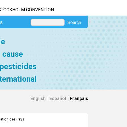
STOCKHOLM CONVENTION
es
Search
de
e cause
 pesticides
ternational
English
|
Español
|
Français
pation des Pays