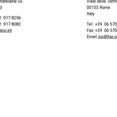
hâtelaine GE
Viale delle Term
d
00153 Rome
Italy
22 917 8296
22 917 8082
Tel: +39 06 57
pic.int
Fax: +39 06 57
Email:
pic@fao.o