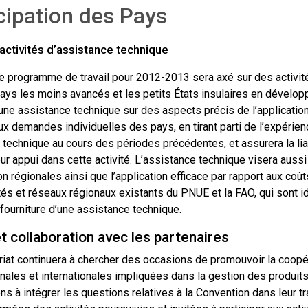
cipation des Pays
activités d’assistance technique
de programme de travail pour 2012-2013 sera axé sur des activit
pays les moins avancés et les petits États insulaires en dévelop
ne assistance technique sur des aspects précis de l’application 
x demandes individuelles des pays, en tirant parti de l’expérien
 technique au cours des périodes précédentes, et assurera la li
leur appui dans cette activité. L’assistance technique visera aussi
ion régionales ainsi que l’application efficace par rapport aux co
tés et réseaux régionaux existants du PNUE et la FAO, qui sont 
 fourniture d’une assistance technique.
et collaboration avec les partenaires
riat continuera à chercher des occasions de promouvoir la coopér
nales et internationales impliquées dans la gestion des produit
ns à intégrer les questions relatives à la Convention dans leur t