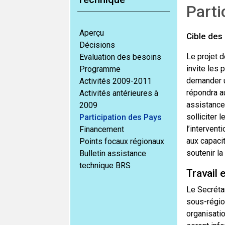
Parti
Aperçu
Cible des 
Décisions
Le projet 
Evaluation des besoins
invite les 
Programme
demander u
Activités 2009-2011
répondra au
Activités antérieures à
assistance
2009
solliciter 
Participation des Pays
l’intervent
Financement
aux capaci
Points focaux régionaux
soutenir la
Bulletin assistance
technique BRS
Travail 
Le Secréta
sous-régio
organisatio