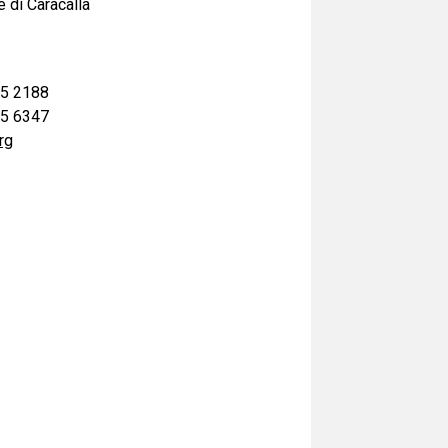
e di Caracalla
05 2188
05 6347
rg