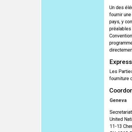
Un des élé
fournir un
pays, y co
préalables 
Convention
programme 
directemen
Expressi
Les Parties
fourniture 
Coordo
Geneva
Secretaria
United Na
11-13 Che