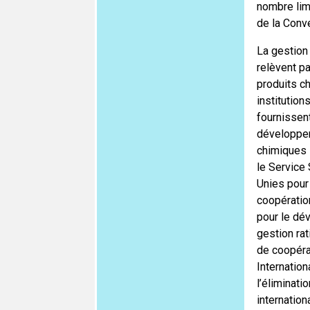
nombre lim
de la Conv
La gestion
relèvent pa
produits ch
institution
fournissen
développem
chimiques i
le Service
Unies pour
coopération
pour le dév
gestion ra
de coopéra
Internation
l’éliminati
internation