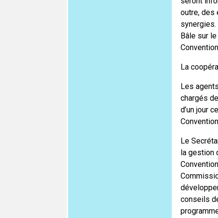
seront info
outre, des
synergies.
Bâle sur l
Convention
La coopéra
Les agents 
chargés de 
d’un jour c
Convention
Le Secréta
la gestion
Convention
Commission
développem
conseils d
programmes 