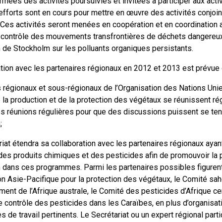
rmées des activités poursuivies et invitées à participer aux acti
 efforts sont en cours pour mettre en œuvre des activités conjo
 Ces activités seront menées en coopération et en coordination a
e contrôle des mouvements transfrontières de déchets dangereux e
 de Stockholm sur les polluants organiques persistants.
tion avec les partenaires régionaux en 2012 et 2013 est prévue
régionaux et sous-régionaux de l’Organisation des Nations Unies 
la production et de la protection des végétaux se réunissent ré
es réunions régulières pour que des discussions puissent se teni
;
riat étendra sa collaboration avec les partenaires régionaux aya
 des produits chimiques et des pesticides afin de promouvoir la 
 dans ces programmes. Parmi les partenaires possibles figuren
 Asie-Pacifique pour la protection des végétaux, le Comité sa
ent de l’Afrique australe, le Comité des pesticides d’Afrique ce
e contrôle des pesticides dans les Caraïbes, en plus d’organis
de travail pertinents. Le Secrétariat ou un expert régional part