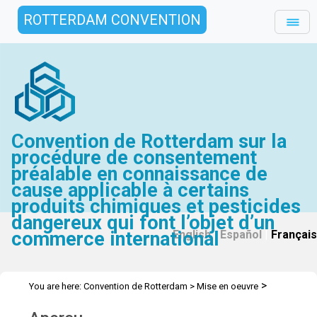
ROTTERDAM CONVENTION
Convention de Rotterdam sur la
procédure de consentement
préalable en connaissance de
cause applicable à certains
produits chimiques et pesticides
dangereux qui font l’objet d’un
commerce international
English
|
Español
|
Français
>
You are here:
Convention de Rotterdam
>
Mise en oeuvre
>
Renforcement de l’efficacité de la Convention
Travaux