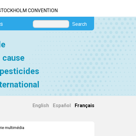
STOCKHOLM CONVENTION
es
Search
de
e cause
 pesticides
ternational
English
|
Español
|
Français
rie multimédia