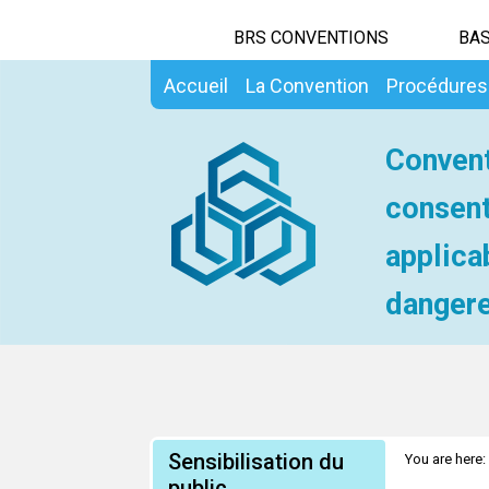
BRS CONVENTIONS
BAS
Accueil
La Convention
Procédures
Convent
consent
applica
dangere
Sensibilisation du
You are here:
public