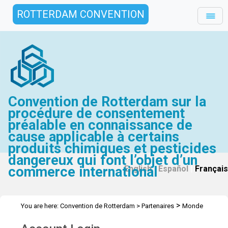
ROTTERDAM CONVENTION
Convention de Rotterdam sur la
procédure de consentement
préalable en connaissance de
cause applicable à certains
produits chimiques et pesticides
dangereux qui font l’objet d’un
commerce international
English
|
Español
|
Français
>
You are here:
Convention de Rotterdam
>
Partenaires
Monde
universitaire et de la recherche