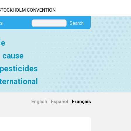
STOCKHOLM CONVENTION
es
Search
de
e cause
 pesticides
ternational
English
|
Español
|
Français