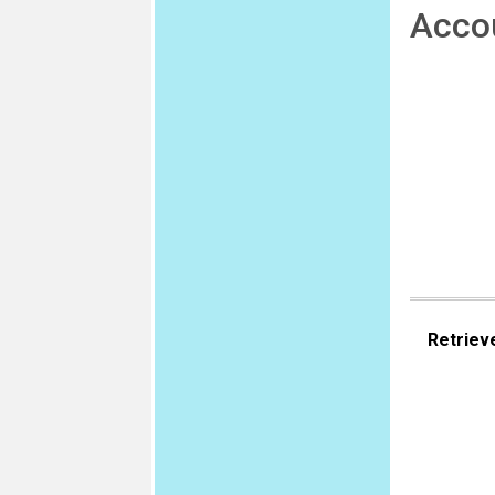
Acco
Retriev