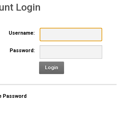
unt Login
Username:
Password:
Login
e Password