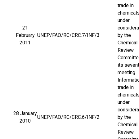
trade in
chemical
under
21
considera
February
UNEP/FAO/RC/CRC.7/INF/3
by the
2011
Chemical
Review
Committe
its seven
meeting
Informati
trade in
chemical
under
considera
28 January
UNEP/FAO/RC/CRC.6/INF/2
by the
2010
Chemical
Review