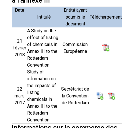
à l’annexe III
Date
Entité ayant
Intitulé
soumis le
Téléchargement
document
A Study on the
effect of listing
21
of chemicals in
Commission
février
Annex III to the
Européenne
2018
Rotterdam
Convention
Study of
information on
the impacts of
22
Secrétariat de
listing
mars
la Convention
chemicals in
2017
de Rotterdam
Annex III to the
Rotterdam
Convention
Informations sur le commerce des