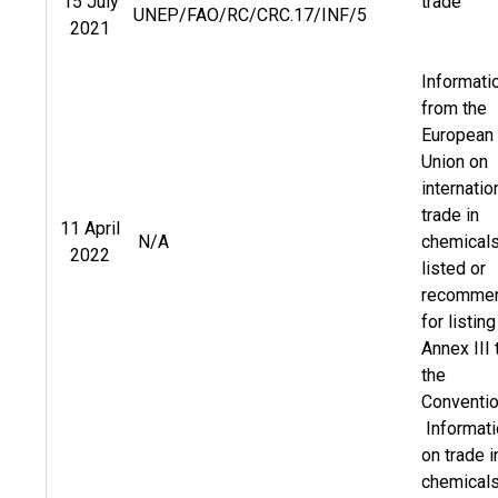
15 July
trade
UNEP/FAO/RC/CRC.17/INF/5
2021
Informati
from the
European
Union on
internatio
trade in
11 April
N/A
chemical
2022
listed or
recomme
for listing
Annex III 
the
Conventi
Informati
on trade i
chemical