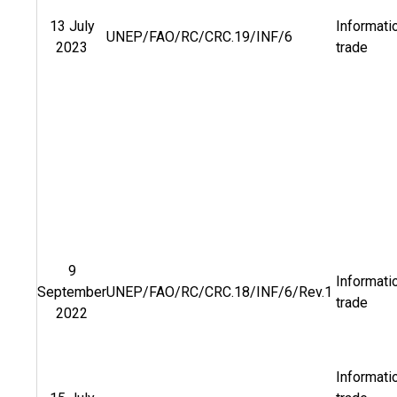
13 July
Informati
UNEP/FAO/RC/CRC.19/INF/6
2023
trade
9
Informati
September
UNEP/FAO/RC/CRC.18/INF/6/Rev.1
trade
2022
Informati