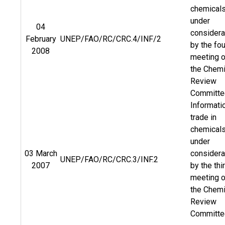
chemical
under
04
considera
February
UNEP/FAO/RC/CRC.4/INF/2
by the fou
2008
meeting o
the Chemi
Review
Committe
Informati
trade in
chemical
under
03 March
considera
UNEP/FAO/RC/CRC.3/INF.2
2007
by the thi
meeting o
the Chemi
Review
Committe