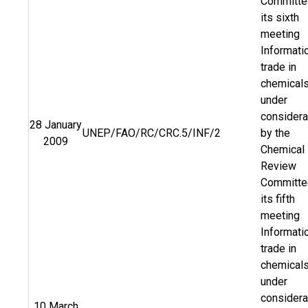
Committe
its sixth
meeting
Informati
trade in
chemical
under
considera
28 January
UNEP/FAO/RC/CRC.5/INF/2
by the
2009
Chemical
Review
Committe
its fifth
meeting
Informati
trade in
chemical
under
considera
10 March