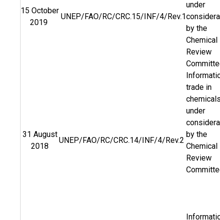
under
15 October
UNEP/FAO/RC/CRC.15/INF/4/Rev.1
considera
2019
by the
Chemical
Review
Committe
Informati
trade in
chemical
under
considera
31 August
by the
UNEP/FAO/RC/CRC.14/INF/4/Rev.2
2018
Chemical
Review
Committe
Informati