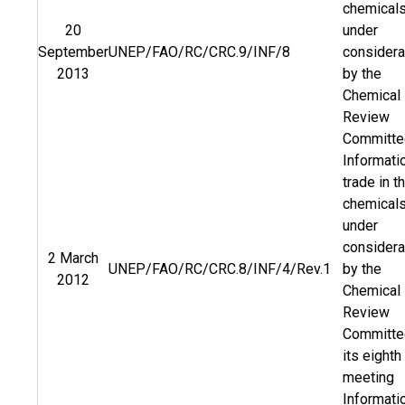
chemical
20
under
September
UNEP/FAO/RC/CRC.9/INF/8
considera
2013
by the
Chemical
Review
Committe
Informati
trade in t
chemical
under
considera
2 March
UNEP/FAO/RC/CRC.8/INF/4/Rev.1
by the
2012
Chemical
Review
Committe
its eighth
meeting
Informati