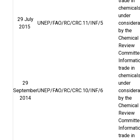
trade in
chemical
under
29 July
UNEP/FAO/RC/CRC.11/INF/5
considera
2015
by the
Chemical
Review
Committ
Informati
trade in
chemical
29
under
September
UNEP/FAO/RC/CRC.10/INF/6
considera
2014
by the
Chemical
Review
Committe
Informati
trade in