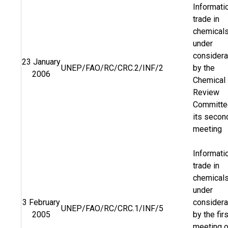
Informati
trade in
chemical
under
considera
23 January
UNEP/FAO/RC/CRC.2/INF/2
by the
2006
Chemical
Review
Committe
its secon
meeting
Informati
trade in
chemical
under
3 February
considera
UNEP/FAO/RC/CRC.1/INF/5
2005
by the firs
meeting o