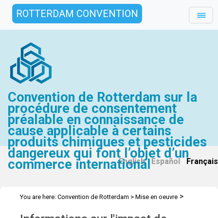
ROTTERDAM CONVENTION
Convention de Rotterdam sur la
procédure de consentement
préalable en connaissance de
cause applicable à certains
produits chimiques et pesticides
dangereux qui font l’objet d’un
commerce international
English
|
Español
|
Français
>
You are here:
Convention de Rotterdam
>
Mise en oeuvre
>
Renforcement de l’efficacité de la Convention
Impact de