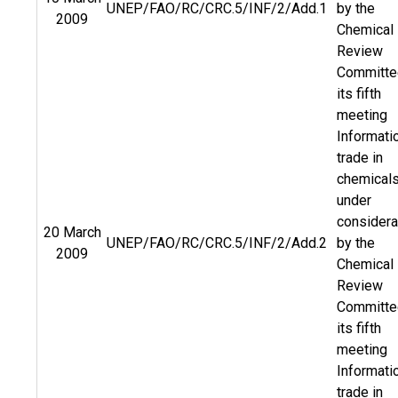
UNEP/FAO/RC/CRC.5/INF/2/Add.1
by the
2009
Chemical
Review
Committe
its fifth
meeting
Informati
trade in
chemical
under
considera
20 March
UNEP/FAO/RC/CRC.5/INF/2/Add.2
by the
2009
Chemical
Review
Committe
its fifth
meeting
Informati
trade in