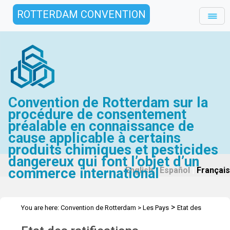
ROTTERDAM CONVENTION
Convention de Rotterdam sur la
procédure de consentement
préalable en connaissance de
cause applicable à certains
produits chimiques et pesticides
dangereux qui font l’objet d’un
commerce international
English
|
Español
|
Français
>
You are here:
Convention de Rotterdam
>
Les Pays
Etat des
>
ratifications
Les parties et signataires