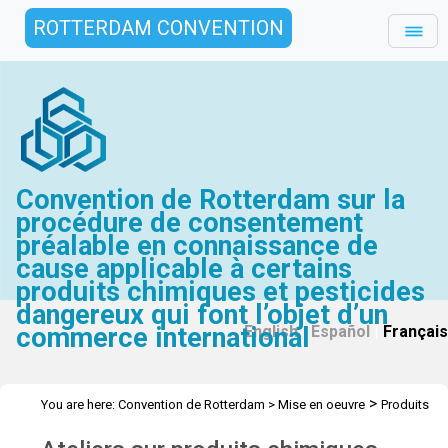
ROTTERDAM CONVENTION
Convention de Rotterdam sur la
procédure de consentement
préalable en connaissance de
cause applicable à certains
produits chimiques et pesticides
dangereux qui font l’objet d’un
commerce international
English
|
Español
|
Français
>
You are here:
Convention de Rotterdam
>
Mise en oeuvre
Produits
>
chimiques industriels
Ateliers