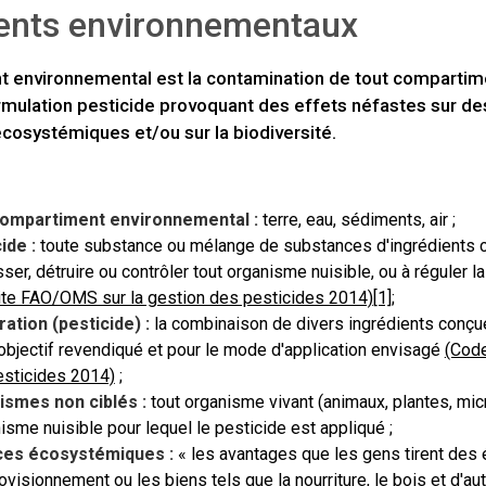
dents environnementaux
nt environnemental est la contamination de tout compartim
rmulation pesticide provoquant des effets néfastes sur de
écosystémiques et/ou sur la biodiversité.
compartiment environnemental :
terre, eau, sédiments, air ;
ide :
toute substance ou mélange de substances d'ingrédients c
ser, détruire ou contrôler tout organisme nuisible, ou à réguler 
te FAO/OMS sur la gestion des pesticides 2014)
[1]
;
ation (pesticide) :
la combinaison de divers ingrédients conçue 
'objectif revendiqué et pour le mode d'application envisagé
(Code
esticides 2014)
;
ismes non ciblés :
tout organisme vivant (animaux, plantes, mi
nisme nuisible pour lequel le pesticide est appliqué ;
ces écosystémiques :
« les avantages que les gens tirent des
ovisionnement ou les biens tels que la nourriture, le bois et d'au