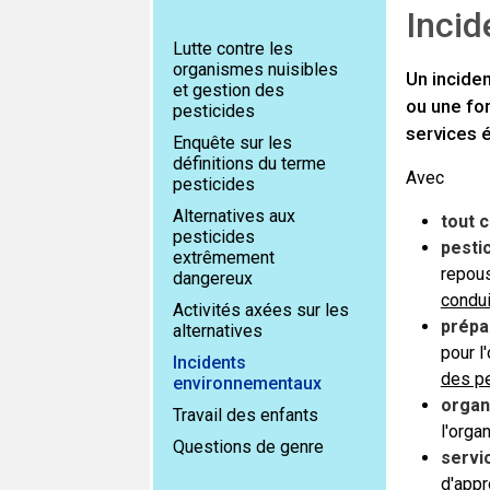
Inci
Lutte contre les
organismes nuisibles
Un incide
et gestion des
ou une fo
pesticides
services 
Enquête sur les
définitions du terme
Avec
pesticides
Alternatives aux
tout 
pesticides
pestic
extrêmement
repous
dangereux
condui
Activités axées sur les
prépar
alternatives
pour l
Incidents
des p
environnementaux
organ
Travail des enfants
l'orga
Questions de genre
servi
d'appr