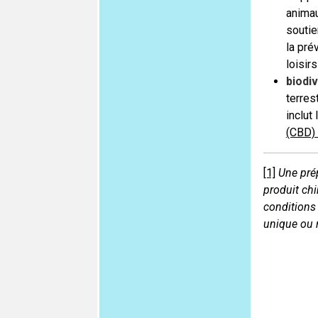
animau
soutie
la pré
loisir
biodiv
terres
inclut
(CBD)
[1]
Une pré
produit ch
conditions 
unique ou 