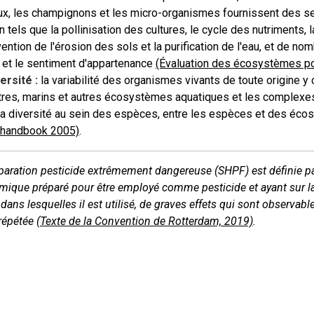
x, les champignons et les micro-organismes fournissent des ser
n tels que la pollinisation des cultures, le cycle des nutriments,
vention de l'érosion des sols et la purification de l'eau, et de no
s et le sentiment d'appartenance
(Évaluation des écosystèmes po
ersité :
la variabilité des organismes vivants de toute origine y
tres, marins et autres écosystèmes aquatiques et les complexes 
 la diversité au sein des espèces, entre les espèces et des é
 handbook 2005)
.
paration pesticide extrêmement dangereuse (SHPF) est définie 
imique préparé pour être employé comme pesticide et ayant sur la
dans lesquelles il est utilisé, de graves effets qui sont observa
répétée
(Texte de la Convention de Rotterdam, 2019)
.