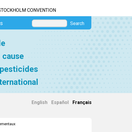
STOCKHOLM CONVENTION
es
Search
de
e cause
 pesticides
ternational
English
|
Español
|
Français
nementaux