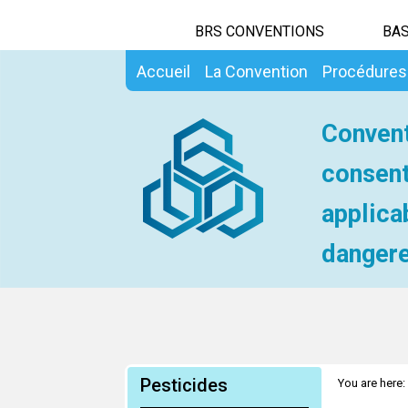
BRS CONVENTIONS
BAS
Accueil
La Convention
Procédures
Convent
consent
applica
dangere
Pesticides
You are here: