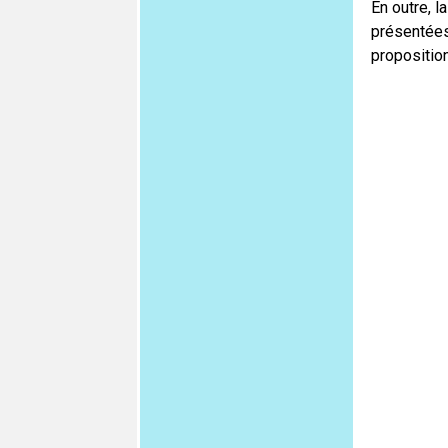
En outre, l
présentées 
propositio