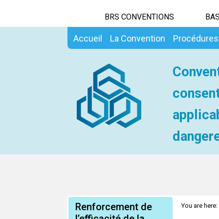
BRS CONVENTIONS
BAS
Accueil
La Convention
Procédures
Convent
consent
applica
dangere
Renforcement de
You are here:
l’efficacité de la