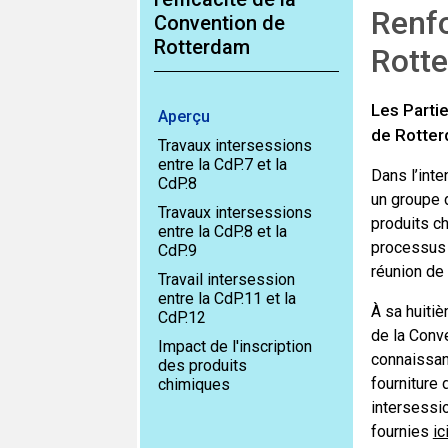
Renfo
Convention de
Rotterdam
Rott
Les Partie
Aperçu
de Rotterd
Travaux intersessions
entre la CdP.7 et la
Dans l’inte
CdP.8
un groupe 
Travaux intersessions
produits ch
entre la CdP.8 et la
processus d
CdP.9
réunion de
Travail intersession
entre la CdP.11 et la
À sa huitiè
CdP.12
de la Conv
Impact de l'inscription
connaissanc
des produits
fourniture 
chimiques
intersessio
fournies
ic