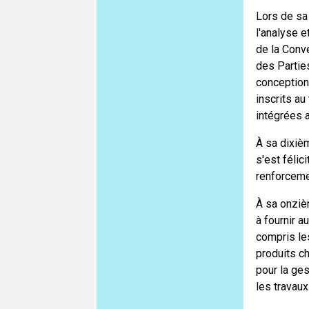
Lors de sa
l'analyse e
de la Conve
des Partie
conception 
inscrits au
intégrées a
À sa dixiè
s'est félic
renforceme
À sa onziè
à fournir a
compris les
produits c
pour la ges
les travau