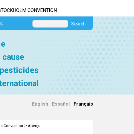
STOCKHOLM CONVENTION
es
Search
de
e cause
 pesticides
ternational
English
|
Español
|
Français
>
 la Convention
Aperçu