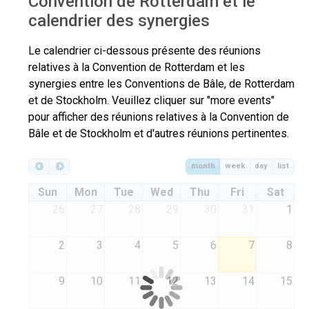
Convention de Rotterdam et le
calendrier des synergies
Le calendrier ci-dessous présente des réunions
relatives à la Convention de Rotterdam et les
synergies entre les Conventions de Bâle, de Rotterdam
et de Stockholm. Veuillez cliquer sur "more events"
pour afficher des réunions relatives à la Convention de
Bâle et de Stockholm et d'autres réunions pertinentes.
month
week
day
list
Sun
Mon
Tue
Wed
Thu
Fri
Sat
26
27
28
29
30
31
1
2
3
4
5
6
7
8
9
10
11
12
13
14
15