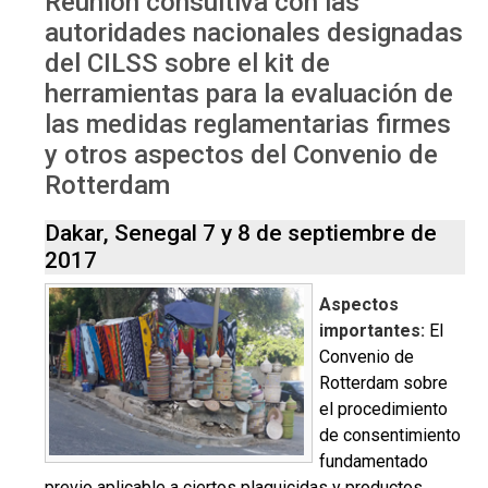
Reunión consultiva con las
Sep 2017
autoridades nacionales designadas
del CILSS sobre el kit de
herramientas para la evaluación de
las medidas reglamentarias firmes
y otros aspectos del Convenio de
Rotterdam
Dakar, Senegal 7 y 8 de septiembre de
2017
Aspectos
importantes:
El
Convenio de
Rotterdam sobre
el procedimiento
de consentimiento
fundamentado
previo aplicable a ciertos plaguicidas y productos