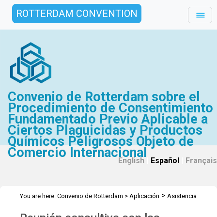
ROTTERDAM CONVENTION
Convenio de Rotterdam sobre el
Procedimiento de Consentimiento
Fundamentado Previo Aplicable a
Ciertos Plaguicidas y Productos
Químicos Peligrosos Objeto de
Comercio Internacional
English
|
Español
|
Français
>
You are here:
Convenio de Rotterdam
>
Aplicación
Asistencia
>
>
>
Técnica
Talleres
Talleres (antes de 2022)
Workshop - Senegal