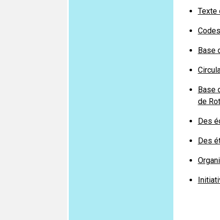
Texte 
Codes
Base d
Circul
Base d
de Ro
Des éc
Des ét
Organ
Initia