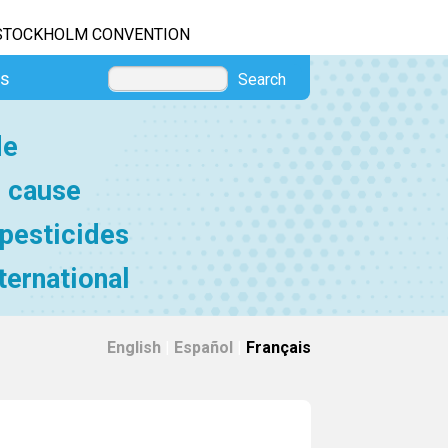
STOCKHOLM CONVENTION
es
Search
de
e cause
 pesticides
ternational
English
|
Español
|
Français