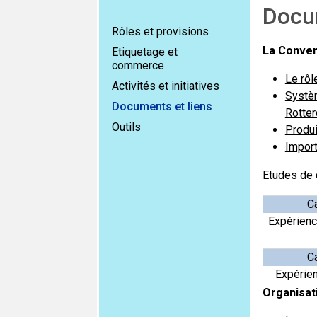
Docu
Rôles et provisions
La Conven
Etiquetage et
commerce
Le rôl
Activités et initiatives
Systèm
Documents et liens
Rotte
Outils
Produi
Import
Etudes de 
Ca
Expérienc
Ca
Expérien
Organisat