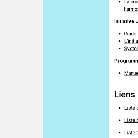
La cor
harmo
Initiativ
Guide 
L'init
Systèm
Programme
Manuel
Liens
Liste 
Liste 
Liste 