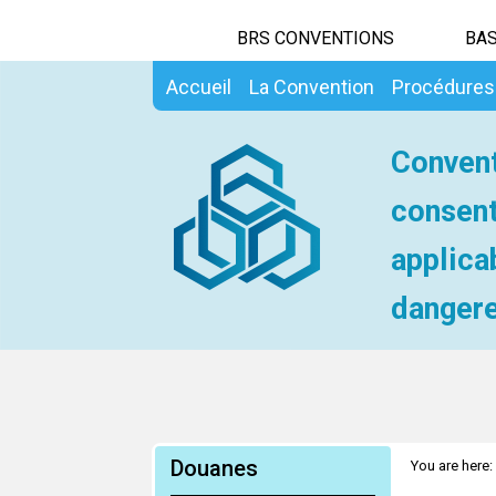
BRS CONVENTIONS
BAS
Accueil
La Convention
Procédures
Convent
consent
applica
dangere
Douanes
You are here: