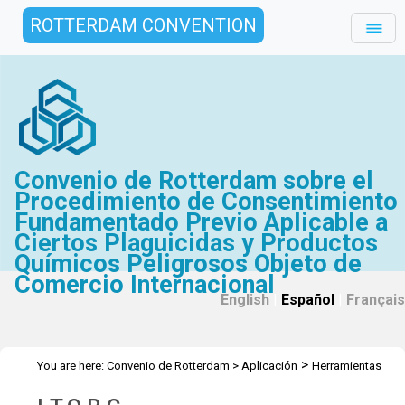
ROTTERDAM CONVENTION
Convenio de Rotterdam sobre el
Procedimiento de Consentimiento
Fundamentado Previo Aplicable a
Ciertos Plaguicidas y Productos
Químicos Peligrosos Objeto de
Comercio Internacional
English
|
Español
|
Français
>
You are here:
Convenio de Rotterdam
>
Aplicación
Herramientas
>
de aprendizaje electrónico
I.T.O.R.C.