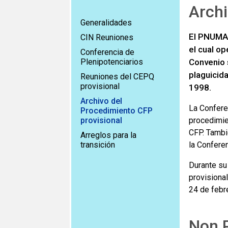
Archi
Generalidades
El PNUMA 
CIN Reuniones
el cual o
Conferencia de
Plenipotenciarios
Convenio 
plaguicid
Reuniones del CEPQ
provisional
1998.
Archivo del
La Confere
Procedimiento CFP
provisional
procedimie
CFP. Tambi
Arreglos para la
transición
la Conferen
Durante su
provisiona
24 de febr
Non P