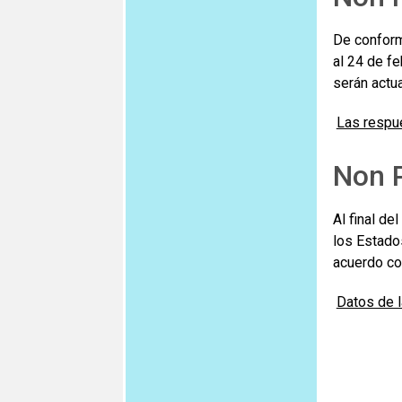
De conform
al 24 de f
serán actua
Las respue
Non P
Al final de
los Estado
acuerdo co
Datos de 