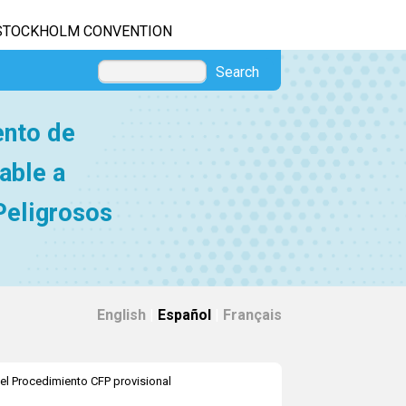
STOCKHOLM CONVENTION
Search
ento de
able a
Peligrosos
English
|
Español
|
Français
el Procedimiento CFP provisional